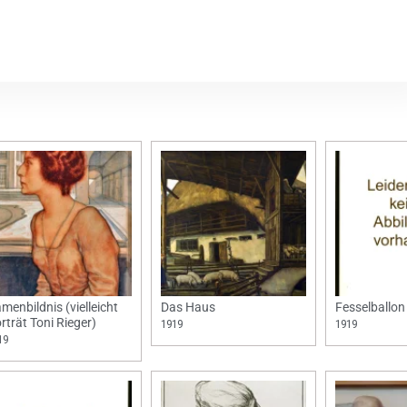
menbildnis (vielleicht
Das Haus
Fesselballon
rträt Toni Rieger)
1919
1919
19