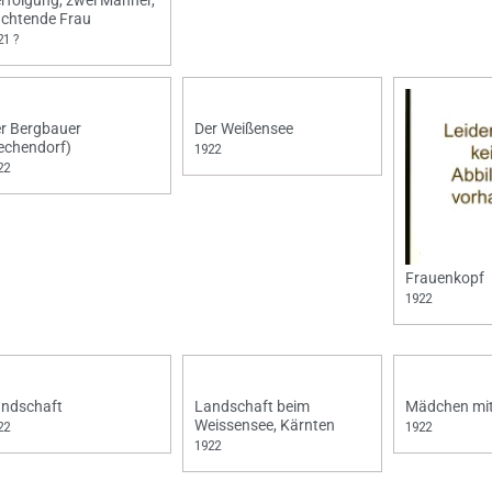
rfolgung, zwei Männer,
üchtende Frau
21 ?
r Bergbauer
Der Weißensee
echendorf)
1922
22
Frauenkopf
1922
ndschaft
Landschaft beim
Mädchen mit
Weissensee, Kärnten
22
1922
1922