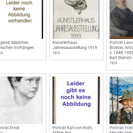
gend, Mädchen
Künstlerhaus
Porträt Lanc
ischen Vorhängen
Jahresausstellung 1919
Brzezie, Ant
v. 1848-193
19
1919
Karl Sterrer)
1919
rträt Ernst
Porträt Karl von Roth,
Portrait Fr
Stifter des
Meusburger, 