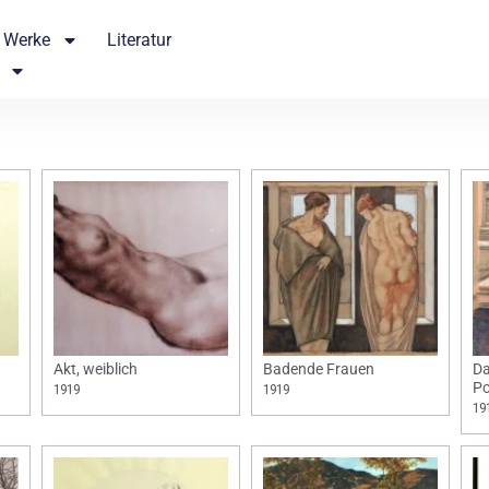
Werke
Literatur
Akt, weiblich
Badende Frauen
Da
Po
1919
1919
19