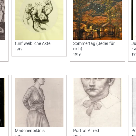
fünf weibliche Akte
Sommertag (Jeder für
Ju
sich)
zw
1919
1919
19
Mädchenbildnis
Porträt Alfred
Po