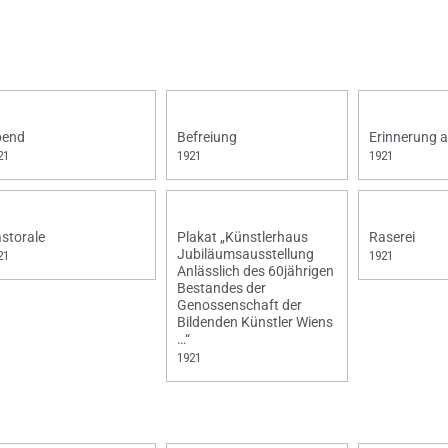
bend
Befreiung
Erinnerung a
21
1921
1921
storale
Plakat „Künstlerhaus
Raserei
Jubiläumsausstellung
21
1921
Anlässlich des 60jährigen
Bestandes der
Genossenschaft der
Bildenden Künstler Wiens
…“
1921