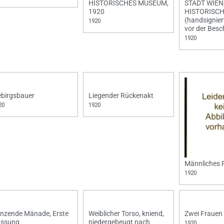
HISTORISCHES MUSEUM,
STADT WIEN
1920
HISTORISC
(handsignier
1920
vor der Besc
1920
birgsbauer
Liegender Rückenakt
20
1920
Männliches 
1920
nzende Mänade, Erste
Weiblicher Torso, kniend,
Zwei Frauen
assung
niedergebeugt nach
1920