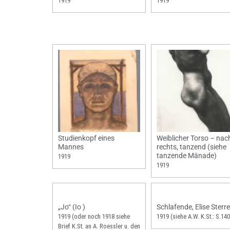
1919
1919
Studienkopf eines
Weiblicher Torso – nac
Mannes
rechts, tanzend (siehe
tanzende Mänade)
1919
1919
„Jo“ (Io )
Schlafende, Elise Sterre
1919 (oder noch 1918 siehe
1919 (siehe A.W. K.St.: S.140
Brief K.St. an A. Roessler u. den