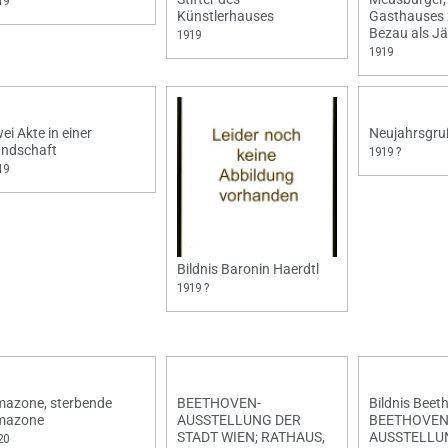
19
Künstlerhauses
Gasthauses 
Bezau als J
1919
1919
ei Akte in einer
Neujahrsgruß
ndschaft
1919 ?
19
Bildnis Baronin Haerdtl
1919 ?
azone, sterbende
BEETHOVEN-
Bildnis Beet
mazone
AUSSTELLUNG DER
BEETHOVEN
STADT WIEN; RATHAUS,
AUSSTELLU
20