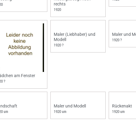
rechts
20
1920
Maler (Liebhaber) und
Maler und M
Modell
1920 ?
1920 ?
dchen am Fenster
20 ?
ndschaft
Maler und Modell
Rückenakt
20 um
1920 um
1920 um