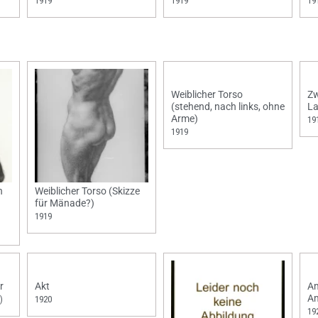
1919
1919
19
Weiblicher Torso
Zw
(stehend, nach links, ohne
La
Arme)
19
1919
h
Weiblicher Torso (Skizze
für Mänade?)
1919
r
Akt
Am
A
)
1920
19