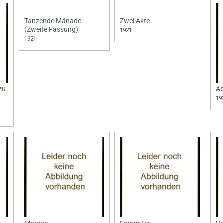
Tanzende Mänade
Zwei Akte
(Zweite Fassung)
1921
1921
zu
A
s
19