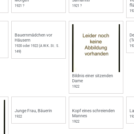
Morgen
Samariter
Ve
fl
1921 ?
1921 ?
19
Bauernmädchen vor
De
Häusern
(T
1920 oder 1922 (A.W.K..St.: S.
19
149)
Bildnis einer sitzenden
Dame
1922
Junge Frau, Bäuerin
Kopf eines schreienden
La
Mannes
1922
19
1922