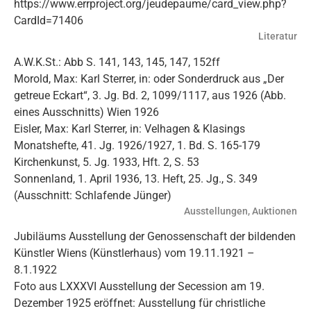
https://www.errproject.org/jeudepaume/card_view.php?
CardId=71406
Literatur
A.W.K.St.: Abb S. 141, 143, 145, 147, 152ff
Morold, Max: Karl Sterrer, in: oder Sonderdruck aus „Der
getreue Eckart“, 3. Jg. Bd. 2, 1099/1117, aus 1926 (Abb.
eines Ausschnitts) Wien 1926
Eisler, Max: Karl Sterrer, in: Velhagen & Klasings
Monatshefte, 41. Jg. 1926/1927, 1. Bd. S. 165-179
Kirchenkunst, 5. Jg. 1933, Hft. 2, S. 53
Sonnenland, 1. April 1936, 13. Heft, 25. Jg., S. 349
(Ausschnitt: Schlafende Jünger)
Ausstellungen, Auktionen
Jubiläums Ausstellung der Genossenschaft der bildenden
Künstler Wiens (Künstlerhaus) vom 19.11.1921 –
8.1.1922
Foto aus LXXXVI Ausstellung der Secession am 19.
Dezember 1925 eröffnet: Ausstellung für christliche