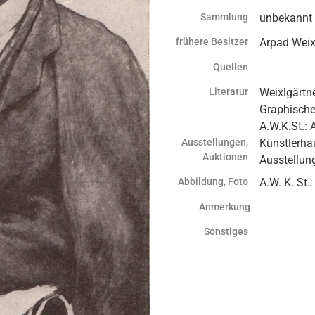
Sammlung
unbekannt
frühere Besitzer
Arpad Weix
Quellen
Literatur
Weixlgärtne
Graphische
A.W.K.St.: 
Ausstellungen,
Künstlerha
Auktionen
Ausstellun
Abbildung, Foto
A.W. K. St.:
Anmerkung
Sonstiges