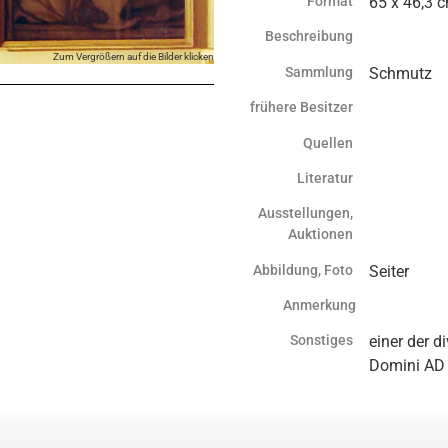
Format
65 x 46,3 
Beschreibung
Zum Vergrößern auf die Bilder klicken
Sammlung
Schmutz
frühere Besitzer
Quellen
Literatur
Ausstellungen,
Auktionen
Abbildung, Foto
Seiter
Anmerkung
Sonstiges
einer der 
Domini AD