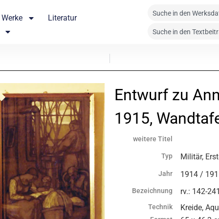
Werke
Literatur
Entwurf zu An
1915, Wandtafe
weitere Titel
Typ
Militär, Ers
Jahr
1914 / 191
Bezeichnung
rv.: 142-24
Technik
Kreide, Aqu