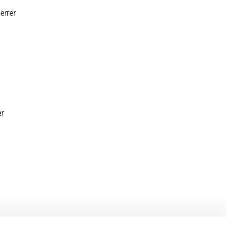
errer
er