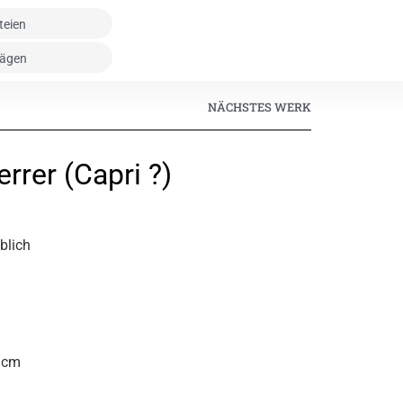
NÄCHSTES WERK
errer (Capri ?)
iblich
5 cm